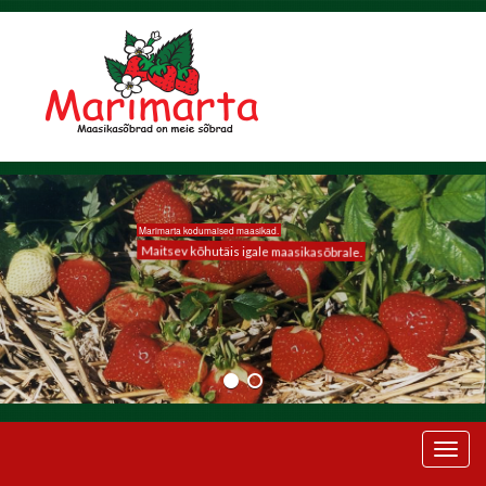
Marimarta kodumaised maasikad.
Maitsev kõhutäis igale maasikasõbrale.