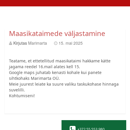
Maasikataimede väljastamine
Kirjutas
Marimarta
15. mai 2025
Teatame, et ettetellitud maasikataimi hakkame kätte
jagama reedel 16.mail alates kell 15.
Google maps juhatab kenasti kohale kui panete
sihtkohaks Marimarta OÜ.
Meie juurest leiate ka suure valiku taskukohase hinnaga
suvelilli.
Kohtumiseni!
+372 55 553 980