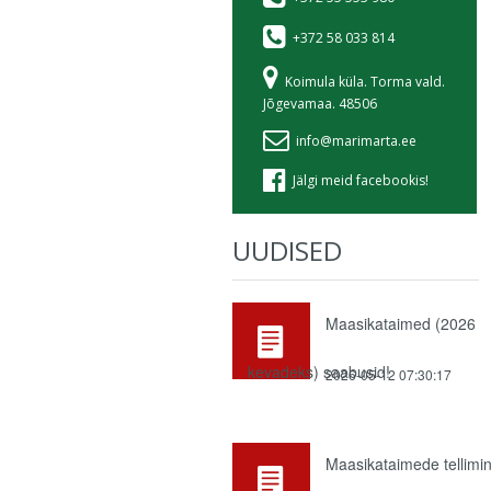
+372 58 033 814
Koimula küla. Torma vald.
Jõgevamaa. 48506
info@marimarta.ee
Jälgi meid facebookis!
UUDISED
Maasikataimed (2026
kevadeks) saabusid!
2026-05-12 07:30:17
Maasikataimede tellimi